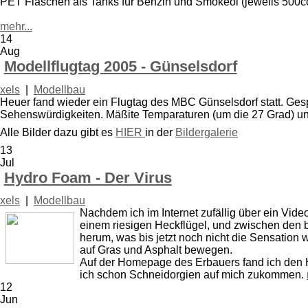
PET Flaschen als Tanks für Benzin und Smokeöl (jeweils 500cc
mehr...
14
Aug
Modellflugtag 2005 - Günselsdorf
xels
|
Modellbau
Heuer fand wieder ein Flugtag des MBC Günselsdorf statt. Ge
Sehenswürdigkeiten. Mäßite Temparaturen (um die 27 Grad) 
Alle Bilder dazu gibt es
HIER
in der
Bildergalerie
13
Jul
Hydro Foam - Der Virus
xels
|
Modellbau
Nachdem ich im Internet zufällig über ein Vid
einem riesigen Heckflügel, und zwischen den 
herum, was bis jetzt noch nicht die Sensation 
auf Gras und Asphalt bewegen.
Auf der Homepage des Erbauers fand ich den Hi
ich schon Schneidorgien auf mich zukommen.
12
Jun