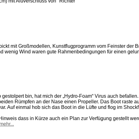
m) mit Aluverschluss von "Richter"
spickt mit Großmodellen, Kunstflugprogramm vom Feinster der 
und wenig Wind waren gute Rahmenbedingungen für einen gelu
eo gestolpert bin, hat mich der „Hydro-Foam“ Virus auch befall
beiden Rümpfen an der Nase einen Propeller. Das Boot raste 
war. Auf einmal hob sich das Boot in die Lüfte und flog im Shoc
nweis dass in Kürze auch ein Plan zur Verfügung gestellt werd
mehr...