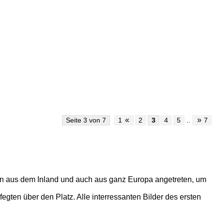
«
»
Seite 3 von 7
1
2
3
4
5
..
7
oten aus dem Inland und auch aus ganz Europa angetreten, um
fegten über den Platz. Alle interressanten Bilder des ersten