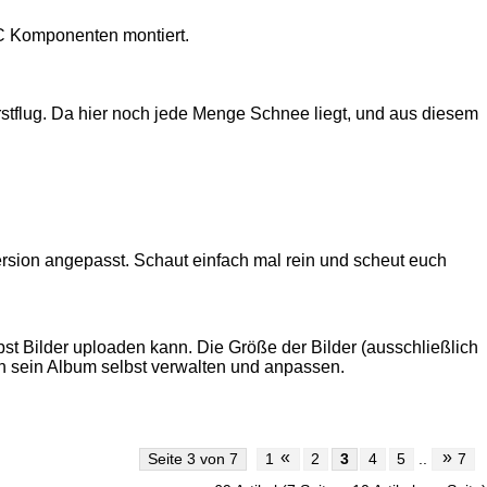
RC Komponenten montiert.
rstflug. Da hier noch jede Menge Schnee liegt, und aus diesem
rsion angepasst. Schaut einfach mal rein und scheut euch
bst Bilder uploaden kann. Die Größe der Bilder (ausschließlich
nn sein Album selbst verwalten und anpassen.
«
»
Seite 3 von 7
1
2
3
4
5
..
7